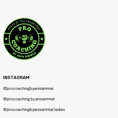
INSTAGRAM
@procoachingbyanisammar
@procoaching.by.anisammar
@procoachingbyanisammar.ladies