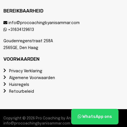
BEREIKBAARHEID
info@procoachingbyanisammar.com
+31634129613
Goudenregenstraat 258A
2565GE, Den Haag
VOORWAARDEN
Privacy Verklaring
Algemene Voorwaarden
Huisregels
Retourbeleid
WhatsApp ons
Copyright © 2026 Pro Coaching by Anis Ammar |
info@procoachingbyanisammar.com