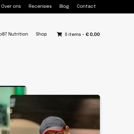
Over ons
Recensies
Blog
Contact
€
0,00
o87 Nutrition
Shop
0 items -