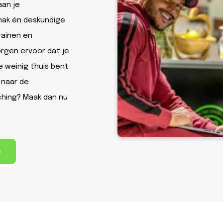
aan je
emak én deskundige
rainen en
orgen ervoor dat je
je weinig thuis bent
 naar de
ching? Maak dan nu
e