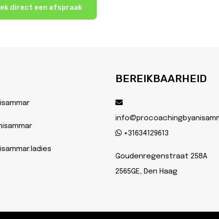
ek direct een afspraak
BEREIKBAARHEID
isammar
info@procoachingbyanisam
nisammar
+31634129613
sammar.ladies
Goudenregenstraat 258A
2565GE, Den Haag