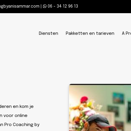
ngbyanisammar.com
|
‪06 - 34 12 96 13‬
Diensten
Pakketten en tarieven
A Pr
nderen en kom je
n voor online
an Pro Coaching by