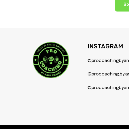
Bo
INSTAGRAM
@procoachingbyan
@procoaching.by.a
@procoachingbyani