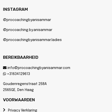
INSTAGRAM
@procoachingbyanisammar
@procoaching.by.anisammar
@procoachingbyanisammar.ladies
BEREIKBAARHEID
info@procoachingbyanisammar.com
+31634129613
Goudenregenstraat 258A
2565GE, Den Haag
VOORWAARDEN
Privacy Verklaring