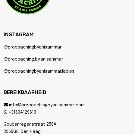
INSTAGRAM
@procoachingbyanisammar
@procoaching.by.anisammar
@procoachingbyanisammar.ladies
BEREIKBAARHEID
info@procoachingbyanisammar.com
+31634129613
Goudenregenstraat 258A
2565GE, Den Haag